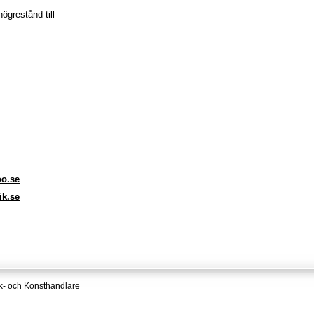
högrestånd till
oo.se
ik.se
k- och Konsthandlare