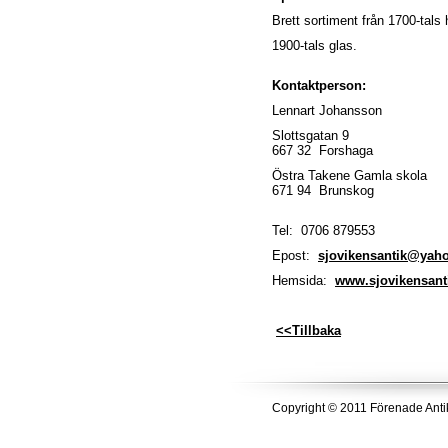
Brett sortiment från 1700-tals 
1900-tals glas.
Kontaktperson:
Lennart Johansson
Slottsgatan 9
667 32 Forshaga
Östra Takene Gamla skola
671 94 Brunskog
Tel: 0706 879553
Epost:
sjovikensantik@yah
Hemsida:
www.sjovikensant
<<Tillbaka
Copyright © 2011 Förenade Anti