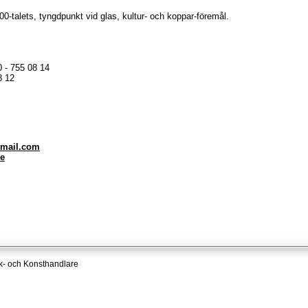
900-talets, tyngdpunkt vid glas, kultur- och koppar-föremål.
 - 755 08 14
8 12
mail.com
se
k- och Konsthandlare